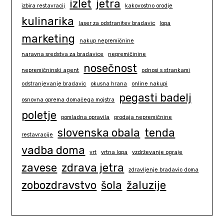
izlet
jetra
izbira restavracij
kakovostno orodje
kulinarika
laser za odstranitev bradavic
lopa
marketing
nakup nepremičnine
naravna sredstva za bradavice
nepremičinine
nosečnost
nepremičninski agent
odnosi s strankami
odstranjevanje bradavic
okusna hrana
online nakupi
pegasti badelj
osnovna oprema domačega mojstra
poletje
pomladna opravila
prodaja nepremičnine
slovenska obala
tenda
restavracije
vadba doma
vrt
vrtna lopa
vzdrževanje ograje
zavese
zdrava jetra
zdravljenje bradavic doma
zobozdravstvo
šola
žaluzije