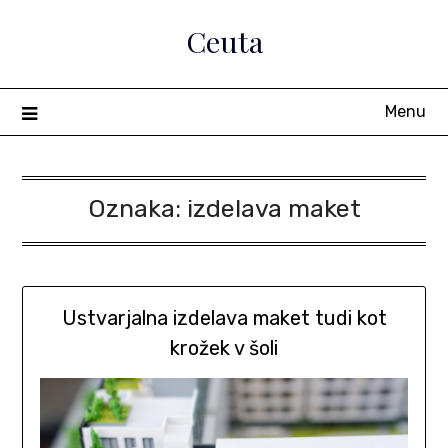
Skip
Ceuta
to
content
Menu
Oznaka:
izdelava maket
Ustvarjalna izdelava maket tudi kot
krožek v šoli