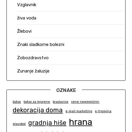
Vzglavnik
živa voda
Žlebovi
Znaki sladkorne bolezni
Zobozdravstvo
Zunanje žaluzije
OZNAKE
botox
botox za migrene
bradavice
cene nepremičnin
dekoracija doma
e-mail marketing
e-trgovina
hrana
gradnja hiše
glavobol