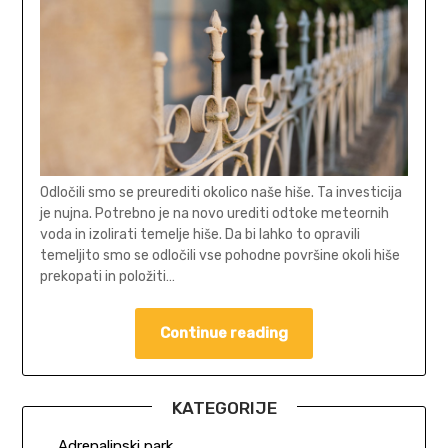
Odločili smo se preurediti okolico naše hiše. Ta investicija
je nujna. Potrebno je na novo urediti odtoke meteornih
voda in izolirati temelje hiše. Da bi lahko to opravili
temeljito smo se odločili vse pohodne površine okoli hiše
prekopati in položiti…
Continue reading
KATEGORIJE
Adrenalinski park