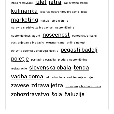
izlet
jetra
izbira restavracij
kakovostno orodje
kulinarika
laser za odstranitev bradavic
lopa
marketing
nakup nepremičnine
naravna sredstva za bradavice
nepremičinine
nosečnost
nepremičninski agent
odnosi s strankami
odstranjevanje bradavic
okusna hrana
online nakupi
pegasti badelj
osnovna oprema domačega mojstra
poletje
pomladna opravila
prodaja nepremičnine
slovenska obala
tenda
restavracije
vadba doma
vrt
vrtna lopa
vzdrževanje ograje
zavese
zdrava jetra
zdravljenje bradavic doma
zobozdravstvo
šola
žaluzije