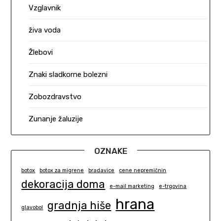
Vzglavnik
živa voda
Žlebovi
Znaki sladkorne bolezni
Zobozdravstvo
Zunanje žaluzije
OZNAKE
botox
botox za migrene
bradavice
cene nepremičnin
dekoracija doma
e-mail marketing
e-trgovina
hrana
gradnja hiše
glavobol