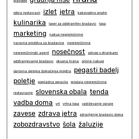
glavobol
izlet
jetra
izbira restavracij
kakovostno orodje
kulinarika
laser za odstranitev bradavic
lopa
marketing
nakup nepremičnine
naravna sredstva za bradavice
nepremičinine
nosečnost
nepremičninski agent
odnosi s strankami
odstranjevanje bradavic
okusna hrana
online nakupi
pegasti badelj
osnovna oprema domačega mojstra
poletje
pomladna opravila
prodaja nepremičnine
slovenska obala
tenda
restavracije
vadba doma
vrt
vrtna lopa
vzdrževanje ograje
zavese
zdrava jetra
zdravljenje bradavic doma
zobozdravstvo
šola
žaluzije