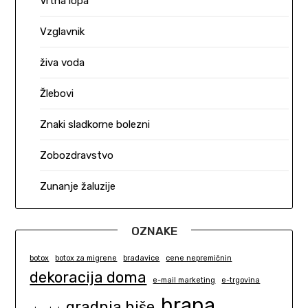
Vrtna lopa
Vzglavnik
živa voda
Žlebovi
Znaki sladkorne bolezni
Zobozdravstvo
Zunanje žaluzije
OZNAKE
botox
botox za migrene
bradavice
cene nepremičnin
dekoracija doma
e-mail marketing
e-trgovina
hrana
gradnja hiše