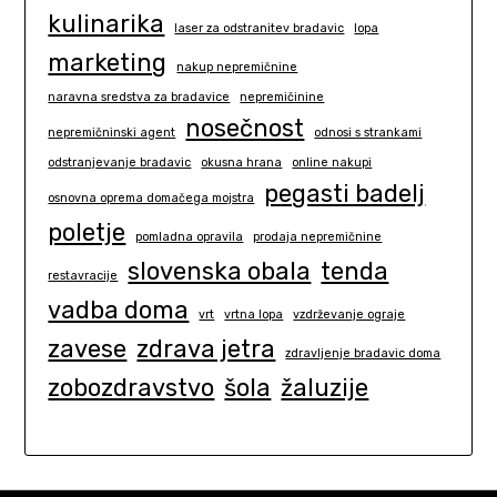
kulinarika
laser za odstranitev bradavic
lopa
marketing
nakup nepremičnine
naravna sredstva za bradavice
nepremičinine
nosečnost
nepremičninski agent
odnosi s strankami
odstranjevanje bradavic
okusna hrana
online nakupi
pegasti badelj
osnovna oprema domačega mojstra
poletje
pomladna opravila
prodaja nepremičnine
slovenska obala
tenda
restavracije
vadba doma
vrt
vrtna lopa
vzdrževanje ograje
zavese
zdrava jetra
zdravljenje bradavic doma
zobozdravstvo
šola
žaluzije