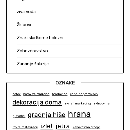
živa voda
Žlebovi
Znaki sladkorne bolezni
Zobozdravstvo
Zunanje žaluzije
OZNAKE
botox
botox za migrene
bradavice
cene nepremičnin
dekoracija doma
e-mail marketing
e-trgovina
hrana
gradnja hiše
glavobol
izlet
jetra
izbira restavracij
kakovostno orodje