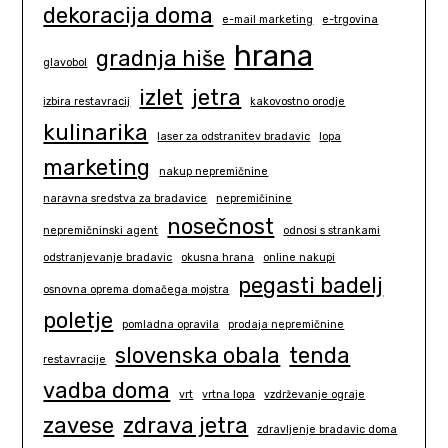
dekoracija doma
e-mail marketing
e-trgovina
hrana
gradnja hiše
glavobol
izlet
jetra
izbira restavracij
kakovostno orodje
kulinarika
laser za odstranitev bradavic
lopa
marketing
nakup nepremičnine
naravna sredstva za bradavice
nepremičinine
nosečnost
nepremičninski agent
odnosi s strankami
odstranjevanje bradavic
okusna hrana
online nakupi
pegasti badelj
osnovna oprema domačega mojstra
poletje
pomladna opravila
prodaja nepremičnine
slovenska obala
tenda
restavracije
vadba doma
vrt
vrtna lopa
vzdrževanje ograje
zavese
zdrava jetra
zdravljenje bradavic doma