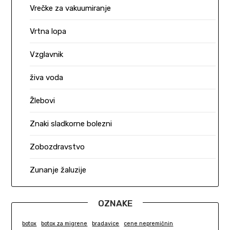
Vrečke za vakuumiranje
Vrtna lopa
Vzglavnik
živa voda
Žlebovi
Znaki sladkorne bolezni
Zobozdravstvo
Zunanje žaluzije
OZNAKE
botox
botox za migrene
bradavice
cene nepremičnin