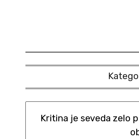
Skip
to
content
Kategor
Kritina je seveda zelo
o