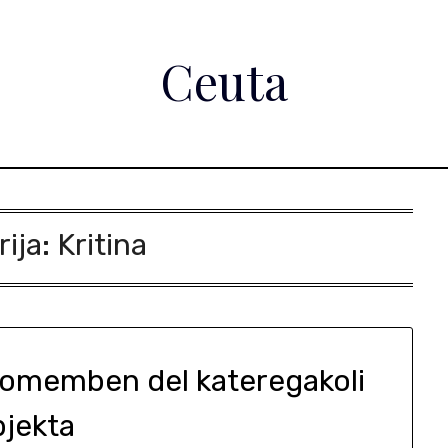
Ceuta
ija:
Kritina
 pomemben del kateregakoli
bjekta