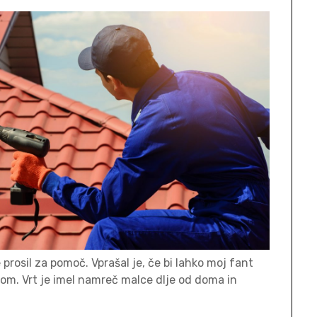
prosil za pomoč. Vprašal je, če bi lahko moj fant
rtom. Vrt je imel namreč malce dlje od doma in