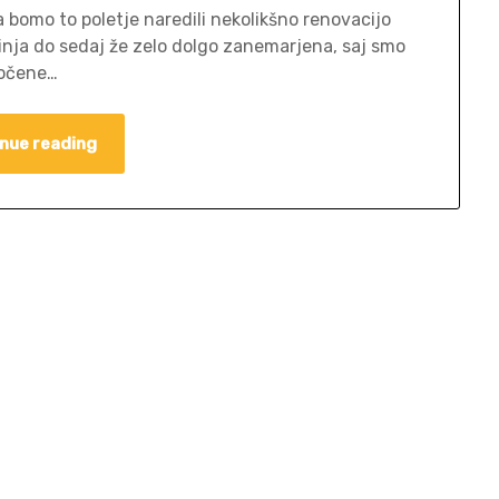
a bomo to poletje naredili nekolikšno renovacijo
uhinja do sedaj že zelo dolgo zanemarjena, saj smo
oločene…
nue reading