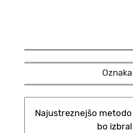
Skip
to
content
Oznaka
Najustreznejšo metodo 
bo izbra