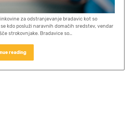
inkovine za odstranjevanje bradavic kot so
es se kdo posluži naravnih domačih sredstev, vendar
bišče strokovnjake. Bradavice so…
nue reading