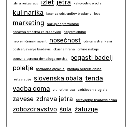
izlet
jetra
izbira restavracij
kakovostno orodje
kulinarika
laser za odstranitev bradavic
lopa
marketing
nakup nepremičnine
naravna sredstva za bradavice
nepremičinine
nosečnost
nepremičninski agent
odnosi s strankami
odstranjevanje bradavic
okusna hrana
online nakupi
pegasti badelj
osnovna oprema domačega mojstra
poletje
pomladna opravila
prodaja nepremičnine
slovenska obala
tenda
restavracije
vadba doma
vrt
vrtna lopa
vzdrževanje ograje
zavese
zdrava jetra
zdravljenje bradavic doma
zobozdravstvo
šola
žaluzije