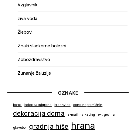
Vzglavnik
živa voda
Žlebovi
Znaki sladkorne bolezni
Zobozdravstvo
Zunanje žaluzije
OZNAKE
botox
botox za migrene
bradavice
cene nepremičnin
dekoracija doma
e-mail marketing
e-trgovina
hrana
gradnja hiše
glavobol