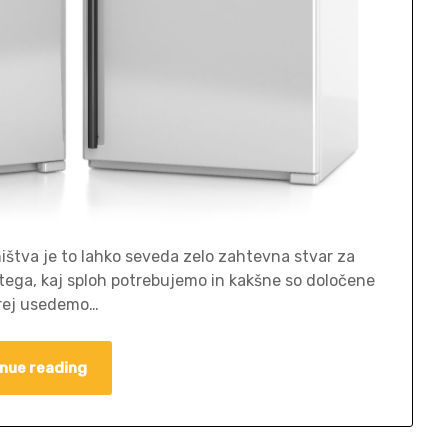
štva je to lahko seveda zelo zahtevna stvar za
 tega, kaj sploh potrebujemo in kakšne so določene
prej usedemo…
nue reading