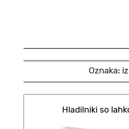
Skip
to
content
Oznaka:
i
Hladilniki so lah