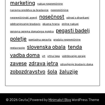
marketing
nakup nepremičnine
naravna sredstva za bradavice
nepremičinine
nosečnost
nepremičninski agent
odnosi s strankami
odstranjevanje bradavic
okusna hrana
online nakupi
pegasti badelj
osnovna oprema domačega mojstra
poletje
pomladna opravila
prodaja nepremičnine
slovenska obala
tenda
restavracije
vadba doma
vrt
vrtna lopa
vzdrževanje ograje
zavese
zdrava jetra
zdravljenje bradavic doma
zobozdravstvo
šola
žaluzije
© 2026 Ceuta
| Powered by
Minimalist Blog
WordPress Theme