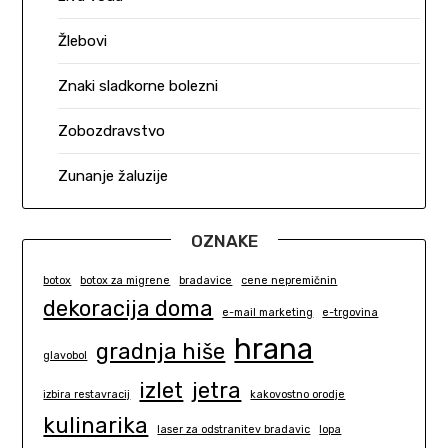
Žlebovi
Znaki sladkorne bolezni
Zobozdravstvo
Zunanje žaluzije
OZNAKE
botox
botox za migrene
bradavice
cene nepremičnin
dekoracija doma
e-mail marketing
e-trgovina
hrana
gradnja hiše
glavobol
izlet
jetra
izbira restavracij
kakovostno orodje
kulinarika
laser za odstranitev bradavic
lopa