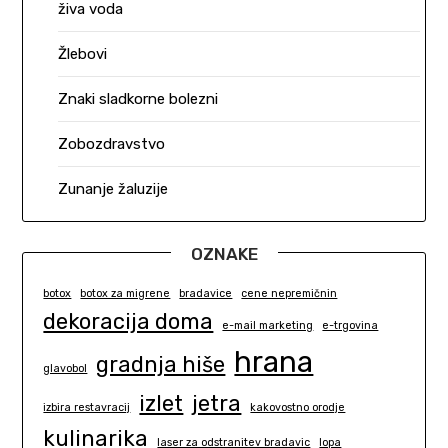
živa voda
Žlebovi
Znaki sladkorne bolezni
Zobozdravstvo
Zunanje žaluzije
OZNAKE
botox
botox za migrene
bradavice
cene nepremičnin
dekoracija doma
e-mail marketing
e-trgovina
hrana
gradnja hiše
glavobol
izlet
jetra
izbira restavracij
kakovostno orodje
kulinarika
laser za odstranitev bradavic
lopa