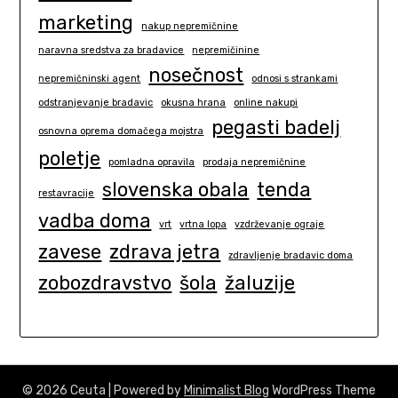
marketing
nakup nepremičnine
naravna sredstva za bradavice
nepremičinine
nosečnost
nepremičninski agent
odnosi s strankami
odstranjevanje bradavic
okusna hrana
online nakupi
pegasti badelj
osnovna oprema domačega mojstra
poletje
pomladna opravila
prodaja nepremičnine
slovenska obala
tenda
restavracije
vadba doma
vrt
vrtna lopa
vzdrževanje ograje
zavese
zdrava jetra
zdravljenje bradavic doma
zobozdravstvo
šola
žaluzije
© 2026 Ceuta
| Powered by
Minimalist Blog
WordPress Theme