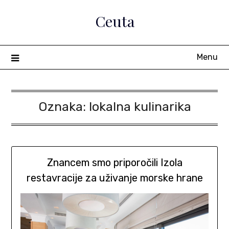
Skip
Ceuta
to
content
Menu
Oznaka:
lokalna kulinarika
Znancem smo priporočili Izola
restavracije za uživanje morske hrane