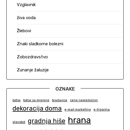
Vzglavnik
živa voda
Žlebovi
Znaki sladkorne bolezni
Zobozdravstvo
Zunanje žaluzije
OZNAKE
botox
botox za migrene
bradavice
cene nepremičnin
dekoracija doma
e-mail marketing
e-trgovina
hrana
gradnja hiše
glavobol