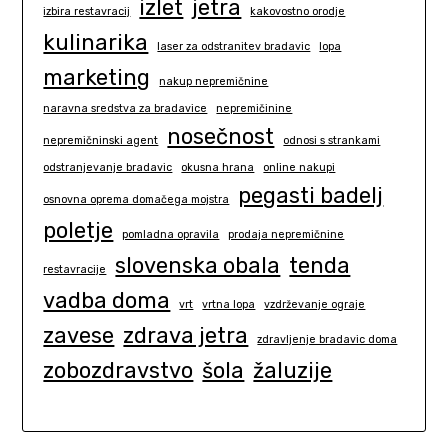
izlet
jetra
izbira restavracij
kakovostno orodje
kulinarika
laser za odstranitev bradavic
lopa
marketing
nakup nepremičnine
naravna sredstva za bradavice
nepremičinine
nosečnost
nepremičninski agent
odnosi s strankami
odstranjevanje bradavic
okusna hrana
online nakupi
pegasti badelj
osnovna oprema domačega mojstra
poletje
pomladna opravila
prodaja nepremičnine
slovenska obala
tenda
restavracije
vadba doma
vrt
vrtna lopa
vzdrževanje ograje
zavese
zdrava jetra
zdravljenje bradavic doma
zobozdravstvo
šola
žaluzije