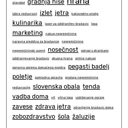
hrana
gradnja hiše
glavobol
izlet
jetra
izbira restavracij
kakovostno orodje
kulinarika
laser za odstranitev bradavic
lopa
marketing
nakup nepremičnine
naravna sredstva za bradavice
nepremičinine
nosečnost
nepremičninski agent
odnosi s strankami
odstranjevanje bradavic
okusna hrana
online nakupi
pegasti badelj
osnovna oprema domačega mojstra
poletje
pomladna opravila
prodaja nepremičnine
slovenska obala
tenda
restavracije
vadba doma
vrt
vrtna lopa
vzdrževanje ograje
zavese
zdrava jetra
zdravljenje bradavic doma
zobozdravstvo
šola
žaluzije