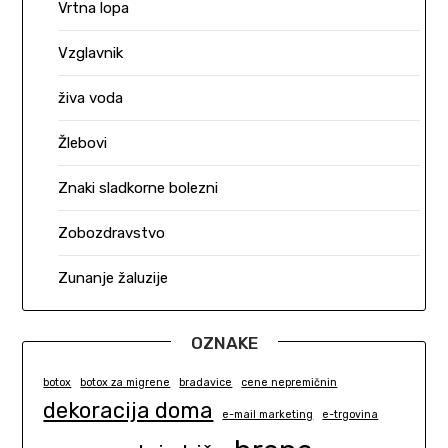
Vrtna lopa
Vzglavnik
živa voda
Žlebovi
Znaki sladkorne bolezni
Zobozdravstvo
Zunanje žaluzije
OZNAKE
botox
botox za migrene
bradavice
cene nepremičnin
dekoracija doma
e-mail marketing
e-trgovina