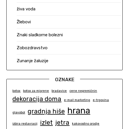
živa voda
Žlebovi
Znaki sladkorne bolezni
Zobozdravstvo
Zunanje žaluzije
OZNAKE
botox
botox za migrene
bradavice
cene nepremičnin
dekoracija doma
e-mail marketing
e-trgovina
hrana
gradnja hiše
glavobol
izlet
jetra
izbira restavracij
kakovostno orodje