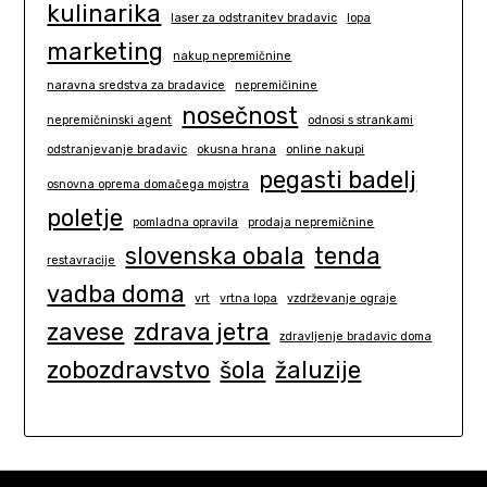
kulinarika
laser za odstranitev bradavic
lopa
marketing
nakup nepremičnine
naravna sredstva za bradavice
nepremičinine
nosečnost
nepremičninski agent
odnosi s strankami
odstranjevanje bradavic
okusna hrana
online nakupi
pegasti badelj
osnovna oprema domačega mojstra
poletje
pomladna opravila
prodaja nepremičnine
slovenska obala
tenda
restavracije
vadba doma
vrt
vrtna lopa
vzdrževanje ograje
zavese
zdrava jetra
zdravljenje bradavic doma
zobozdravstvo
šola
žaluzije