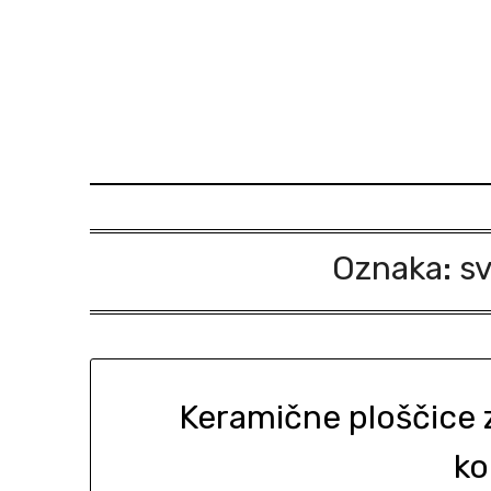
Skip
to
content
Oznaka:
sv
Keramične ploščice 
ko