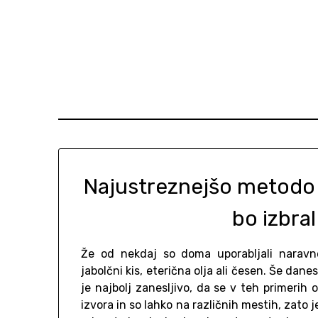
Skip
to
content
Najustreznejšo metodo 
bo izbra
Že od nekdaj so doma uporabljali naravn
jabolčni kis, eterična olja ali česen. Še da
je najbolj zanesljivo, da se v teh primerih
izvora in so lahko na različnih mestih, zato 