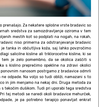
ko prenašajo. Za nekatere splošne vrste bradavic so
lekarnah sredstva za samozdravljenje oziroma v tem
ljenih mestih kot so podplati na nogah, na rokah,
radavic niso primerna za odstranjevanje bradavic
 je tanka in občutljiva koža, saj lahko povzročimo
gi salicilne kisline ali triklorocetne kisline, ki se
 tem je zelo pomembno, da se okolica zaščiti s
 s kislino preprečimo opekline na zdravi okolici
d ponovnim nanosom postrgamo z bradavice odmrli
 ne odpade. Na voljo so tudi obliži, namazani s to
avico in jim menjamo na nekaj dni. Druga metoda za
a s tekočim dušikom. Tudi pri uporabi tega sredstva
 Pri tej metodi se naredi okoli bradavice mehurček,
dpade, je pa potrebno terapijo ponavljat enkrat