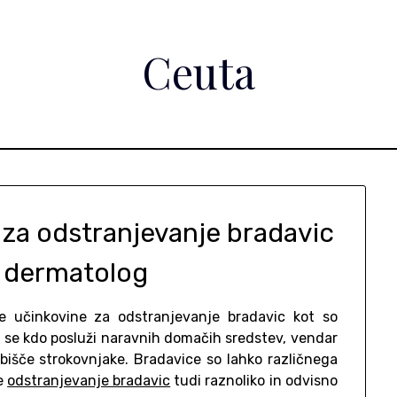
Ceuta
za odstranjevanje bradavic
l dermatolog
e učinkovine za odstranjevanje bradavic kot so
nes se kdo posluži naravnih domačih sredstev, vendar
 obišče strokovnjake. Bradavice so lahko različnega
je
odstranjevanje bradavic
tudi raznoliko in odvisno