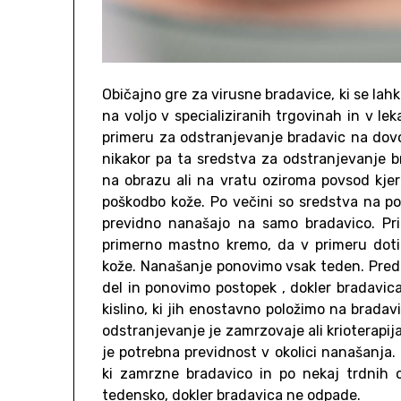
Običajno gre za virusne bradavice, ki se lah
na voljo v specializiranih trgovinah in v 
primeru za odstranjevanje bradavic na dovo
nikakor pa ta sredstva za odstranjevanje b
na obrazu ali na vratu oziroma povsod kjer
poškodbo kože. Po večini so sredstva na podla
previdno nanašajo na samo bradavico. Pri
primerno mastno kremo, da v primeru dotika
kože. Nanašanje ponovimo vsak teden. Pre
del in ponovimo postopek , dokler bradavica
kislino, ki jih enostavno položimo na brad
odstranjevanje je zamrzovaje ali krioterapij
je potrebna previdnost v okolici nanašanja.
ki zamrzne bradavico in po nekaj trdnih o
tedensko, dokler bradavica ne odpade.