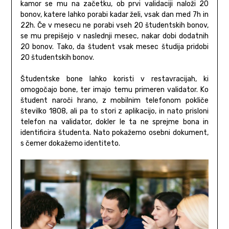
kamor se mu na začetku, ob prvi validaciji naloži 20
bonov, katere lahko porabi kadar želi, vsak dan med 7h in
22h. Če v mesecu ne porabi vseh 20 študentskih bonov,
se mu prepišejo v naslednji mesec, nakar dobi dodatnih
20 bonov. Tako, da študent vsak mesec študija pridobi
20 študentskih bonov.
Študentske bone lahko koristi v restavracijah, ki
omogočajo bone, ter imajo temu primeren validator. Ko
študent naroči hrano, z mobilnim telefonom pokliče
številko 1808, ali pa to stori z aplikacijo, in nato prisloni
telefon na validator, dokler le ta ne sprejme bona in
identificira študenta. Nato pokažemo osebni dokument,
s čemer dokažemo identiteto.