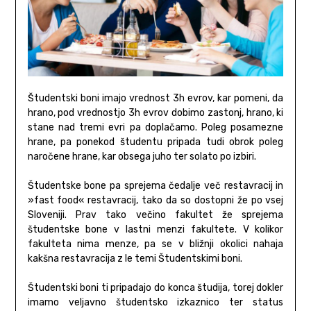
Študentski boni imajo vrednost 3h evrov, kar pomeni, da
hrano, pod vrednostjo 3h evrov dobimo zastonj, hrano, ki
stane nad tremi evri pa doplačamo. Poleg posamezne
hrane, pa ponekod študentu pripada tudi obrok poleg
naročene hrane, kar obsega juho ter solato po izbiri.
Študentske bone pa sprejema čedalje več restavracij in
»fast food« restavracij, tako da so dostopni že po vsej
Sloveniji. Prav tako večino fakultet že sprejema
študentske bone v lastni menzi fakultete. V kolikor
fakulteta nima menze, pa se v bližnji okolici nahaja
kakšna restavracija z le temi Študentskimi boni.
Študentski boni ti pripadajo do konca študija, torej dokler
imamo veljavno študentsko izkaznico ter status