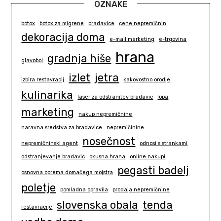
OZNAKE
botox
botox za migrene
bradavice
cene nepremičnin
dekoracija doma
e-mail marketing
e-trgovina
hrana
gradnja hiše
glavobol
izlet
jetra
izbira restavracij
kakovostno orodje
kulinarika
laser za odstranitev bradavic
lopa
marketing
nakup nepremičnine
naravna sredstva za bradavice
nepremičinine
nosečnost
nepremičninski agent
odnosi s strankami
odstranjevanje bradavic
okusna hrana
online nakupi
pegasti badelj
osnovna oprema domačega mojstra
poletje
pomladna opravila
prodaja nepremičnine
slovenska obala
tenda
restavracije