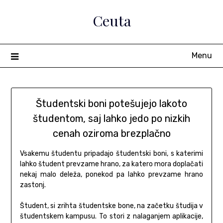
Skip
Ceuta
to
content
Menu
Študentski boni potešujejo lakoto
študentom, saj lahko jedo po nizkih
cenah oziroma brezplačno
Vsakemu študentu pripadajo študentski boni, s katerimi
lahko študent prevzame hrano, za katero mora doplačati
nekaj malo deleža, ponekod pa lahko prevzame hrano
zastonj.
Študent, si zrihta študentske bone, na začetku študija v
študentskem kampusu. To stori z nalaganjem aplikacije,