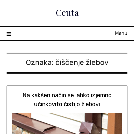
Skip
Ceuta
to
content
Menu
Oznaka:
čiščenje žlebov
Na kakšen način se lahko izjemno
učinkovito čistijo žlebovi