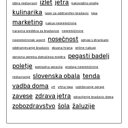
izlet
jetra
izbira restavracij
kakovostno orodje
kulinarika
laser za odstranitev bradavic
lopa
marketing
nakup nepremičnine
naravna sredstva za bradavice
nepremičinine
nosečnost
nepremičninski agent
odnosi s strankami
odstranjevanje bradavic
okusna hrana
online nakupi
pegasti badelj
osnovna oprema domačega mojstra
poletje
pomladna opravila
prodaja nepremičnine
slovenska obala
tenda
restavracije
vadba doma
vrt
vrtna lopa
vzdrževanje ograje
zavese
zdrava jetra
zdravljenje bradavic doma
zobozdravstvo
šola
žaluzije