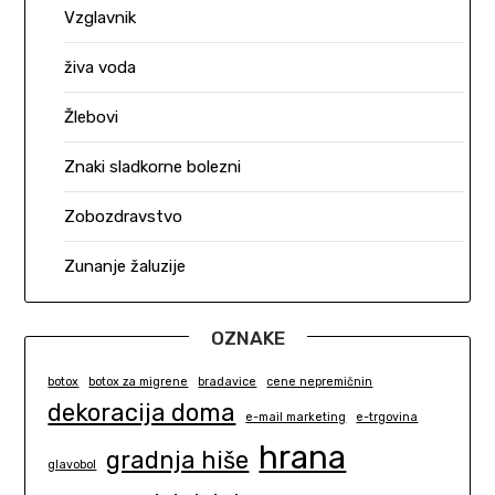
Vzglavnik
živa voda
Žlebovi
Znaki sladkorne bolezni
Zobozdravstvo
Zunanje žaluzije
OZNAKE
botox
botox za migrene
bradavice
cene nepremičnin
dekoracija doma
e-mail marketing
e-trgovina
hrana
gradnja hiše
glavobol