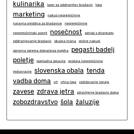
kulinarika
laser za odstranitev bradavic
lopa
marketing
nakup nepremičnine
naravna sredstva za bradavice
nepremičinine
nosečnost
nepremičninski agent
odnosi s strankami
odstranjevanje bradavic
okusna hrana
online nakupi
pegasti badelj
osnovna oprema domačega mojstra
poletje
pomladna opravila
prodaja nepremičnine
slovenska obala
tenda
restavracije
vadba doma
vrt
vrtna lopa
vzdrževanje ograje
zavese
zdrava jetra
zdravljenje bradavic doma
zobozdravstvo
šola
žaluzije