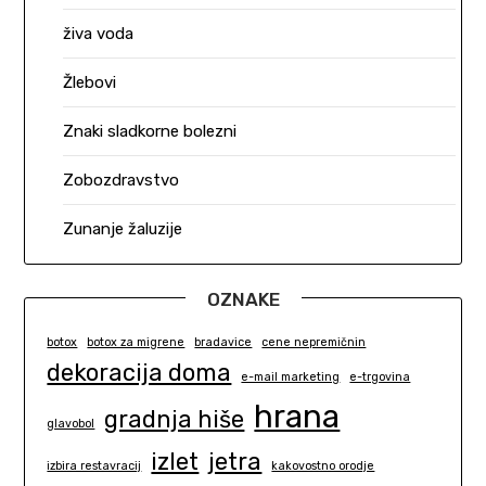
živa voda
Žlebovi
Znaki sladkorne bolezni
Zobozdravstvo
Zunanje žaluzije
OZNAKE
botox
botox za migrene
bradavice
cene nepremičnin
dekoracija doma
e-mail marketing
e-trgovina
hrana
gradnja hiše
glavobol
izlet
jetra
izbira restavracij
kakovostno orodje