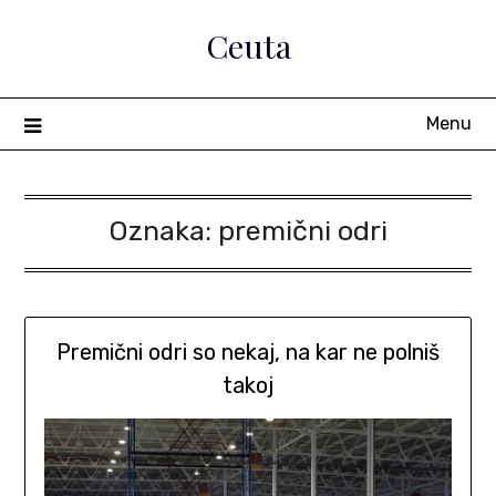
Skip
Ceuta
to
content
Menu
Oznaka:
premični odri
Premični odri so nekaj, na kar ne polniš
takoj