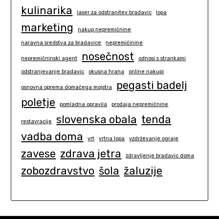
kulinarika
laser za odstranitev bradavic
lopa
marketing
nakup nepremičnine
naravna sredstva za bradavice
nepremičinine
nosečnost
nepremičninski agent
odnosi s strankami
odstranjevanje bradavic
okusna hrana
online nakupi
pegasti badelj
osnovna oprema domačega mojstra
poletje
pomladna opravila
prodaja nepremičnine
slovenska obala
tenda
restavracije
vadba doma
vrt
vrtna lopa
vzdrževanje ograje
zavese
zdrava jetra
zdravljenje bradavic doma
zobozdravstvo
šola
žaluzije