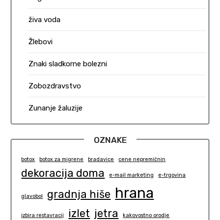
živa voda
Žlebovi
Znaki sladkorne bolezni
Zobozdravstvo
Zunanje žaluzije
OZNAKE
botox
botox za migrene
bradavice
cene nepremičnin
dekoracija doma
e-mail marketing
e-trgovina
hrana
gradnja hiše
glavobol
izlet
jetra
izbira restavracij
kakovostno orodje