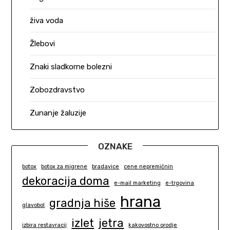
živa voda
Žlebovi
Znaki sladkorne bolezni
Zobozdravstvo
Zunanje žaluzije
OZNAKE
botox
botox za migrene
bradavice
cene nepremičnin
dekoracija doma
e-mail marketing
e-trgovina
hrana
gradnja hiše
glavobol
izlet
jetra
izbira restavracij
kakovostno orodje