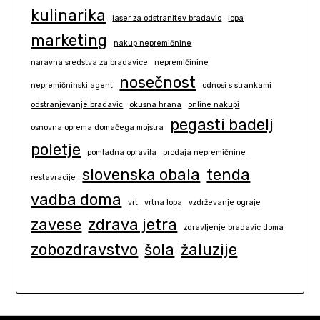
kulinarika
laser za odstranitev bradavic
lopa
marketing
nakup nepremičnine
naravna sredstva za bradavice
nepremičinine
nosečnost
nepremičninski agent
odnosi s strankami
odstranjevanje bradavic
okusna hrana
online nakupi
pegasti badelj
osnovna oprema domačega mojstra
poletje
pomladna opravila
prodaja nepremičnine
slovenska obala
tenda
restavracije
vadba doma
vrt
vrtna lopa
vzdrževanje ograje
zavese
zdrava jetra
zdravljenje bradavic doma
zobozdravstvo
šola
žaluzije