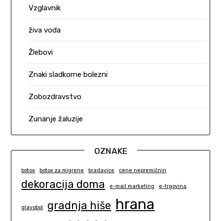
Vzglavnik
živa voda
Žlebovi
Znaki sladkorne bolezni
Zobozdravstvo
Zunanje žaluzije
OZNAKE
botox
botox za migrene
bradavice
cene nepremičnin
dekoracija doma
e-mail marketing
e-trgovina
hrana
gradnja hiše
glavobol