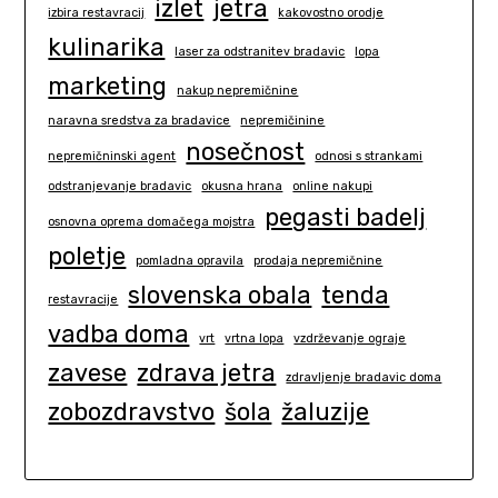
izlet
jetra
izbira restavracij
kakovostno orodje
kulinarika
laser za odstranitev bradavic
lopa
marketing
nakup nepremičnine
naravna sredstva za bradavice
nepremičinine
nosečnost
nepremičninski agent
odnosi s strankami
odstranjevanje bradavic
okusna hrana
online nakupi
pegasti badelj
osnovna oprema domačega mojstra
poletje
pomladna opravila
prodaja nepremičnine
slovenska obala
tenda
restavracije
vadba doma
vrt
vrtna lopa
vzdrževanje ograje
zavese
zdrava jetra
zdravljenje bradavic doma
zobozdravstvo
šola
žaluzije