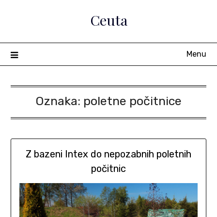
Skip
Ceuta
to
content
Menu
Oznaka:
poletne počitnice
Z bazeni Intex do nepozabnih poletnih
počitnic