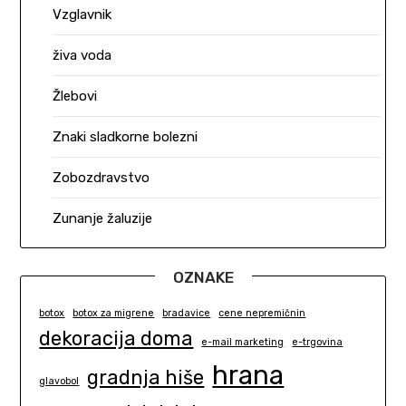
Vzglavnik
živa voda
Žlebovi
Znaki sladkorne bolezni
Zobozdravstvo
Zunanje žaluzije
OZNAKE
botox
botox za migrene
bradavice
cene nepremičnin
dekoracija doma
e-mail marketing
e-trgovina
hrana
gradnja hiše
glavobol