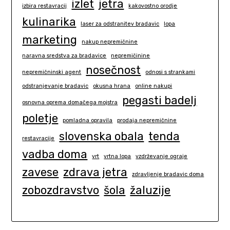
izlet
jetra
izbira restavracij
kakovostno orodje
kulinarika
laser za odstranitev bradavic
lopa
marketing
nakup nepremičnine
naravna sredstva za bradavice
nepremičinine
nosečnost
nepremičninski agent
odnosi s strankami
odstranjevanje bradavic
okusna hrana
online nakupi
pegasti badelj
osnovna oprema domačega mojstra
poletje
pomladna opravila
prodaja nepremičnine
slovenska obala
tenda
restavracije
vadba doma
vrt
vrtna lopa
vzdrževanje ograje
zavese
zdrava jetra
zdravljenje bradavic doma
zobozdravstvo
šola
žaluzije