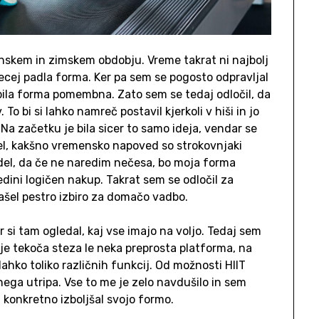
nskem in zimskem obdobju. Vreme takrat ni najbolj
ecej padla forma. Ker pa sem se pogosto odpravljal
bila forma pomembna. Zato sem se tedaj odločil, da
. To bi si lahko namreč postavil kjerkoli v hiši in jo
. Na začetku je bila sicer to samo ideja, vendar se
idel, kakšno vremensko napoved so strokovnjaki
edel, da če ne naredim nečesa, bo moja forma
 edini logičen nakup. Takrat sem se odločil za
ašel pestro izbiro za domačo vadbo.
r si tam ogledal, kaj vse imajo na voljo. Tedaj sem
 je tekoča steza le neka preprosta platforma, na
 lahko toliko različnih funkcij. Od možnosti HIIT
ega utripa. Vse to me je zelo navdušilo in sem
konkretno izboljšal svojo formo.