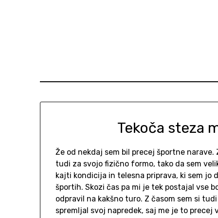
Skip
to
content
Tekoča steza m
Že od nekdaj sem bil precej športne narave. 
tudi za svojo fizično formo, tako da sem velik
kajti kondicija in telesna priprava, ki sem jo 
športih. Skozi čas pa mi je tek postajal vse b
odpravil na kakšno turo. Z časom sem si tudi 
spremljal svoj napredek, saj me je to precej v