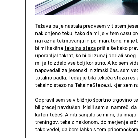
Težava pa je nastala predvsem v tistem jese
naklonjeno teku, tako da mi je v tem času pr
na razna tekmovanja in pol maratone, mi je 
bi mi kakšna
tekalna steza
prišla še kako prav
uporabljal takrat, ko bi bil zunaj dež ali sneg
mi je to zdelo vse bolj koristno. A ko sem v
napovedali za jesenski in zimski čas, sem v
totalno padla. Tedaj je bila tekoča steza res
tekalno stezo na TekalneSteze.si, kjer sem n
Odpravil sem se v bližnjo športno trgovino te
bil precej navdušen. Mislil sem si namreč, da
kateri tečeš. A niti sanjalo se mi ni, da imajo
treningov, teka z naklonom, do merjenja srčn
tako vedel, da bom lahko s tem pripomočkom 